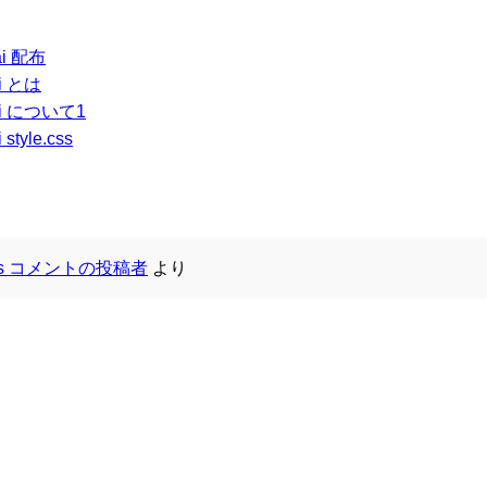
ai 配布
i とは
ai について1
tyle.css
ess コメントの投稿者
より