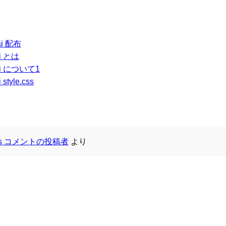
ai 配布
i とは
ai について1
tyle.css
ess コメントの投稿者
より