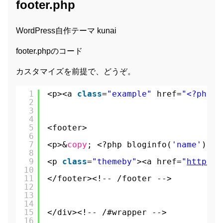
footer.php
WordPress自作テーマ kunai
footer.phpのコード
カスタマイズを前提で、どうぞ。
1
<p><a 
class
=
"example"
href=
"<?php e
2
3
4
5
<footer>
6
7
<p>&
copy
; <?php bloginfo(
'name'
); ?
8
9
<p 
class
=
"themeby"
><a href=
"
https:/
10
11
</footer><!-- /footer -->
12
13
14
15
</div><!-- /#wrapper -->
16