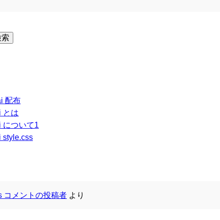
検索
ai 配布
i とは
ai について1
tyle.css
ess コメントの投稿者
より